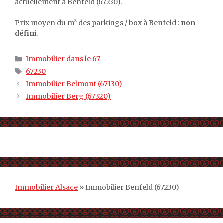
actuellement à Benfeld (67230).
Prix moyen du m² des parkings / box à Benfeld :
non
défini
.
Catégories
Immobilier dans le 67
Étiquettes
67230
Immobilier Belmont (67130)
Immobilier Berg (67320)
Immobilier Alsace
»
Immobilier Benfeld (67230)