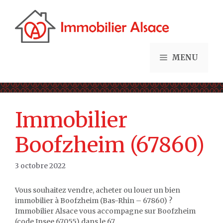
Aller
au
contenu
MENU
Immobilier
Boofzheim (67860)
3 octobre 2022
Vous souhaitez vendre, acheter ou louer un bien
immobilier à Boofzheim (Bas-Rhin – 67860) ?
Immobilier Alsace vous accompagne sur Boofzheim
(code Insee 67055) dans le 67.