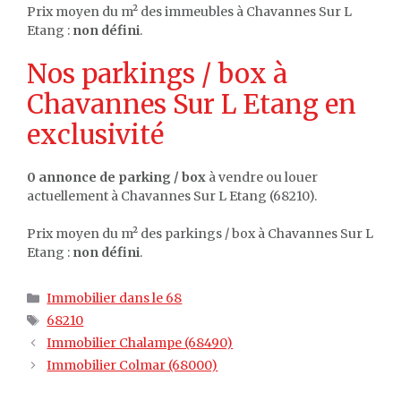
Prix moyen du m² des immeubles à Chavannes Sur L
Etang :
non défini
.
Nos parkings / box à
Chavannes Sur L Etang en
exclusivité
0 annonce de parking / box
à vendre ou louer
actuellement à Chavannes Sur L Etang (68210).
Prix moyen du m² des parkings / box à Chavannes Sur L
Etang :
non défini
.
Catégories
Immobilier dans le 68
Étiquettes
68210
Immobilier Chalampe (68490)
Immobilier Colmar (68000)