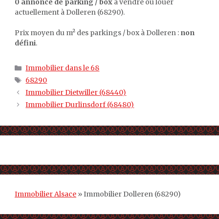
0 annonce de parking / box
à vendre ou louer
actuellement à Dolleren (68290).
Prix moyen du m² des parkings / box à Dolleren :
non
défini
.
Catégories
Immobilier dans le 68
Étiquettes
68290
Immobilier Dietwiller (68440)
Immobilier Durlinsdorf (68480)
Immobilier Alsace
»
Immobilier Dolleren (68290)