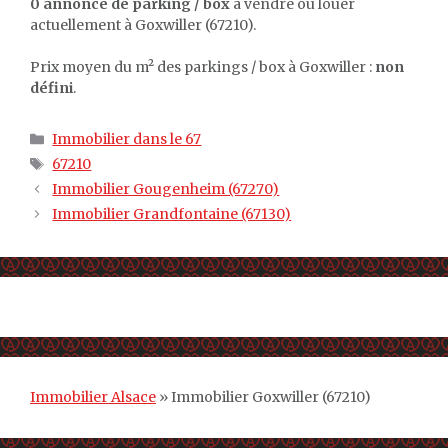
0 annonce de parking / box
à vendre ou louer
actuellement à Goxwiller (67210).
Prix moyen du m² des parkings / box à Goxwiller :
non
défini
.
Catégories
Immobilier dans le 67
Étiquettes
67210
Immobilier Gougenheim (67270)
Immobilier Grandfontaine (67130)
Immobilier Alsace
»
Immobilier Goxwiller (67210)