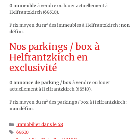
0 immeuble
à vendre ou louer actuellement à
Helfrantzkirch (68510).
Prix moyen du m² des immeubles à Helfrantzkirch :
non
défini
.
Nos parkings / box à
Helfrantzkirch en
exclusivité
0 annonce de parking / box
à vendre ou louer
actuellement à Helfrantzkirch (68510).
Prix moyen du m² des parkings / box à Helfrantzkirch :
non défini
.
Catégories
Immobilier dans le 68
Étiquettes
68510