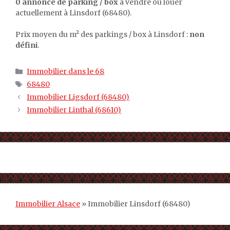
0 annonce de parking / box
à vendre ou louer
actuellement à Linsdorf (68480).
Prix moyen du m² des parkings / box à Linsdorf :
non
défini
.
Catégories
Immobilier dans le 68
Étiquettes
68480
Immobilier Ligsdorf (68480)
Immobilier Linthal (68610)
Immobilier Alsace
»
Immobilier Linsdorf (68480)