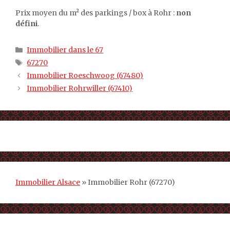
Prix moyen du m² des parkings / box à Rohr :
non
défini
.
Catégories
Immobilier dans le 67
Étiquettes
67270
Immobilier Roeschwoog (67480)
Immobilier Rohrwiller (67410)
Immobilier Alsace
»
Immobilier Rohr (67270)