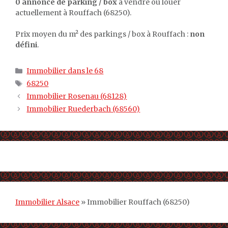
0 annonce de parking / box
à vendre ou louer
actuellement à Rouffach (68250).
Prix moyen du m² des parkings / box à Rouffach :
non
défini
.
Catégories
Immobilier dans le 68
Étiquettes
68250
Immobilier Rosenau (68128)
Immobilier Ruederbach (68560)
Immobilier Alsace
»
Immobilier Rouffach (68250)