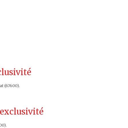
clusivité
at (67600).
exclusivité
00).