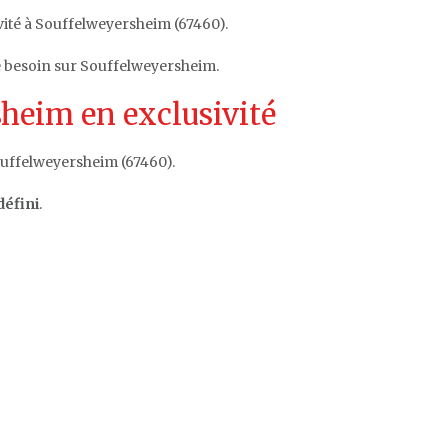
vité à Souffelweyersheim (67460).
e besoin sur Souffelweyersheim.
heim en exclusivité
ouffelweyersheim (67460).
défini
.