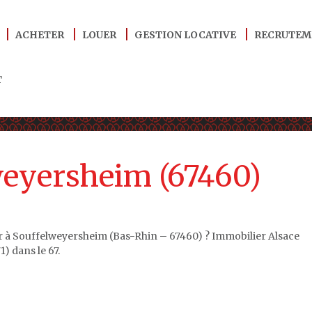
ACHETER
LOUER
GESTION LOCATIVE
RECRUTEM
T
weyersheim (67460)
er à Souffelweyersheim (Bas-Rhin – 67460) ? Immobilier Alsace
 dans le 67.