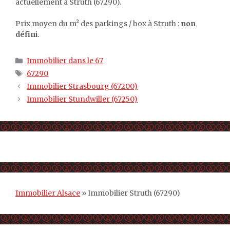
actuellement à Struth (67290).
Prix moyen du m² des parkings / box à Struth :
non
défini
.
Catégories
Immobilier dans le 67
Étiquettes
67290
Immobilier Strasbourg (67200)
Immobilier Stundwiller (67250)
Immobilier Alsace
»
Immobilier Struth (67290)