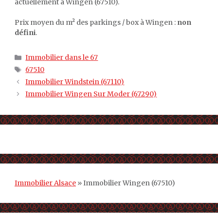
actuellement à Wingen (67510).
Prix moyen du m² des parkings / box à Wingen :
non
défini
.
Catégories
Immobilier dans le 67
Étiquettes
67510
Immobilier Windstein (67110)
Immobilier Wingen Sur Moder (67290)
Immobilier Alsace
»
Immobilier Wingen (67510)