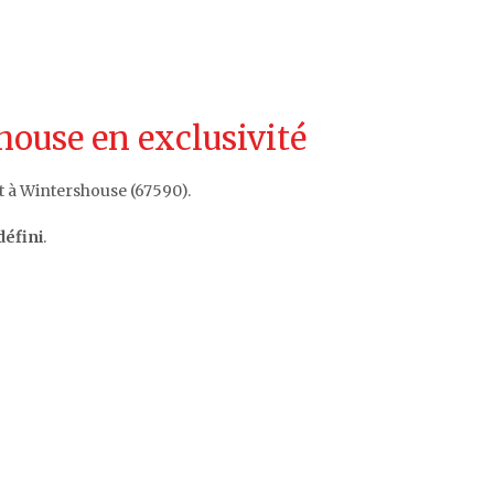
ouse en exclusivité
t à Wintershouse (67590).
défini
.