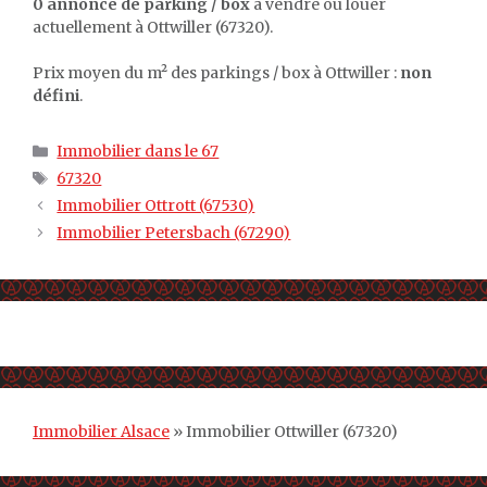
0 annonce de parking / box
à vendre ou louer
actuellement à Ottwiller (67320).
Prix moyen du m² des parkings / box à Ottwiller :
non
défini
.
Catégories
Immobilier dans le 67
Étiquettes
67320
Immobilier Ottrott (67530)
Immobilier Petersbach (67290)
Immobilier Alsace
»
Immobilier Ottwiller (67320)