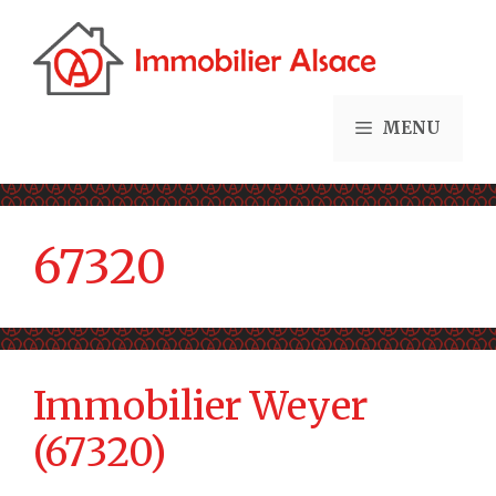
Aller
au
contenu
MENU
67320
Immobilier Weyer
(67320)