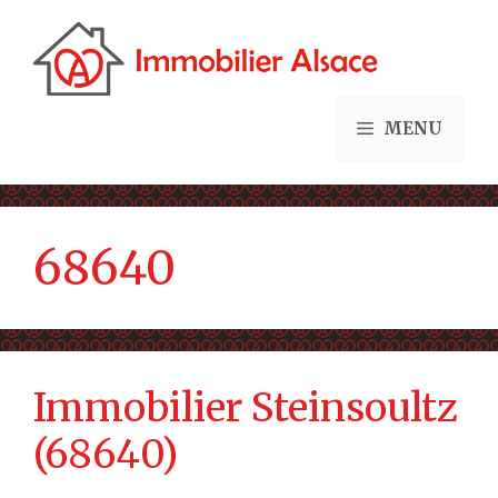
Aller
au
contenu
MENU
68640
Immobilier Steinsoultz
(68640)