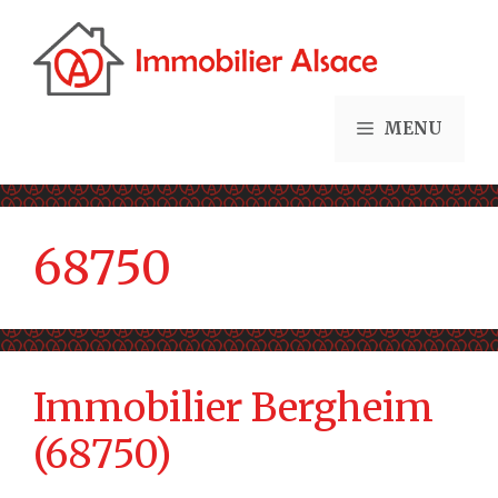
Aller
au
contenu
MENU
68750
Immobilier Bergheim
(68750)