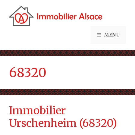
Aller
au
contenu
MENU
68320
Immobilier
Urschenheim (68320)