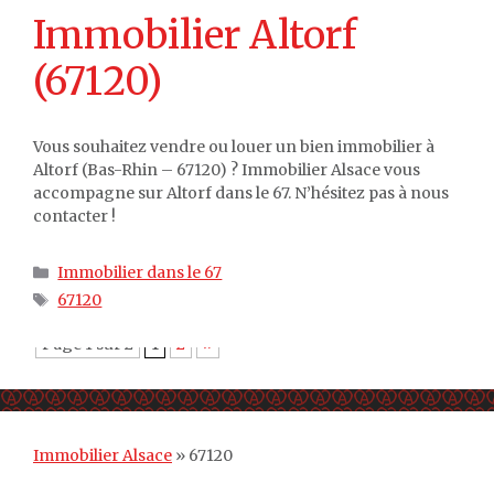
Immobilier Altorf
(67120)
Vous souhaitez vendre ou louer un bien immobilier à
Altorf (Bas-Rhin – 67120) ? Immobilier Alsace vous
accompagne sur Altorf dans le 67. N’hésitez pas à nous
contacter !
Catégories
Immobilier dans le 67
Étiquettes
67120
Page 1 sur 2
1
2
»
Immobilier Alsace
»
67120