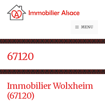
Aller
au
contenu
MENU
67120
Immobilier Wolxheim
(67120)